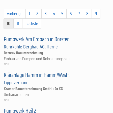
vorherige
1
2
3
4
5
6
7
8
9
10
11
nächste
Pumpwerk Am Erdbach in Dorsten
Ruhrkohle Bergbau AG, Herne
Batteux Bauunternehmung
Einbau von Pumpen und Rohrleitungsbau.
1998
Kläranlage Hamm in Hamm/Westf.
Lippeverband
Kramer Bauunternehmung GmbH + Co KG
Umbauarbeiten.
1998
Pumpwerk Heil 2