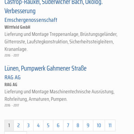
Castrop-Rauxel, Suderwicher Bach, Ökolog.
Verbesserung
Emschergenossenschaft
Wittfeld GmbH
Lieferung und Montage Treppenanlage, Brüstungsgeländer,
Gitterroste, Laufstegkonstruktion, Sicherheitssteigleitern,
Krananlage.
2016 - 2017
Lünen, Pumpwerk Gahmener Straße
RAG AG
RAG AG
Lieferung und Montage Maschinentechnische Ausrüstung,
Rohrleitung, Armaturen, Pumpen.
2016 - 2017
1
2
3
4
5
6
7
8
9
10
11