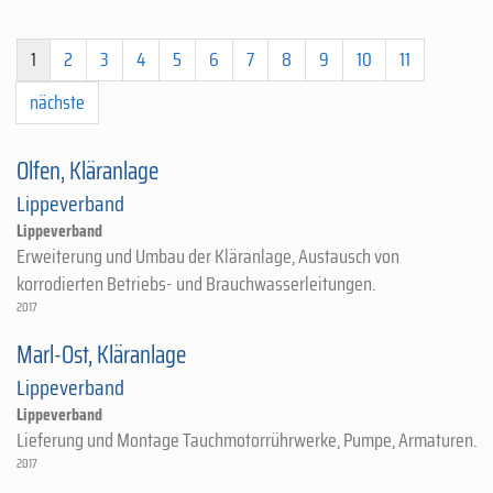
1
2
3
4
5
6
7
8
9
10
11
nächste
Olfen, Kläranlage
Lippeverband
Lippeverband
Erweiterung und Umbau der Kläranlage, Austausch von
korrodierten Betriebs- und Brauchwasserleitungen.
2017
Marl-Ost, Kläranlage
Lippeverband
Lippeverband
Lieferung und Montage Tauchmotorrührwerke, Pumpe, Armaturen.
2017